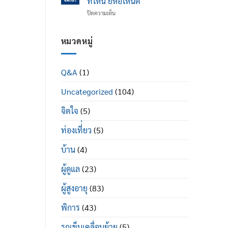
ที่ไหน ยี่ห้อไหนดี
ข้อ
ได้
บน
ปิดความเห็น
เข่า
ดี
รถ
เสื่อม
อย่างไร
เข็น
ใน
ผู้
หมวดหมู่
ผู้
ป่วย
สูง
พระราม
อายุ
2
มี
Q&A
(1)
ซื้อ
อะไร
ที่ไหน
บ้าง
Uncategorized
(104)
ยี่ห้อ
ไหน
ดี
จิตใจ
(5)
ท่องเที่่ยว
(5)
บ้าน
(4)
ผู้ดูแล
(23)
ผู้สูงอายุ
(83)
พิการ
(43)
รถเข็นเคลื่อนย้าย
(5)