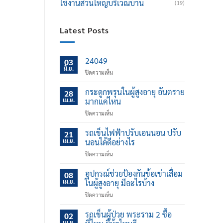
ใช้งานส่วนใหญ่บริเวณบ้าน
(19)
Latest Posts
24049
03
มิ.ย.
บน
ปิดความเห็น
กระดูกพรุนในผู้สูงอายุ อันตราย
28
เม.ย.
มากแค่ไหน
บน
ปิดความเห็น
กระดูก
พรุน
รถเข็นไฟฟ้าปรับเอนนอน ปรับ
21
ใน
เม.ย.
นอนได้ดีอย่างไร
ผู้
บน
ปิดความเห็น
สูง
รถ
อายุ
เข็น
อุปกรณ์ช่วยป้องกันข้อเข่าเสื่อม
อันตราย
08
ไฟฟ้า
มาก
เม.ย.
ในผู้สูงอายุ มีอะไรบ้าง
ปรับ
แค่
บน
ปิดความเห็น
เอน
ไหน
อุปกรณ์
นอน
ช่วย
รถเข็นผู้ป่วย พระราม 2 ซื้อ
ปรับ
02
ป้องกัน
นอน
เม.ย.