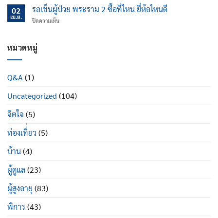
เอน
แค่
ช่วย
รถเข็นผู้ป่วย พระราม 2 ซื้อที่ไหน ยี่ห้อไหนดี
นอน
02
ไหน
ป้องกัน
เม.ย.
ปรับ
บน
ปิดความเห็น
ข้อ
นอน
รถ
เข่า
ได้
เข็น
เสื่อม
ดี
ผู้
หมวดหมู่
ใน
อย่างไร
ป่วย
ผู้
พระราม
สูง
2
อายุ
Q&A
(1)
ซื้อ
มี
ที่ไหน
อะไร
Uncategorized
(104)
ยี่ห้อ
บ้าง
ไหน
ดี
จิตใจ
(5)
ท่องเที่่ยว
(5)
บ้าน
(4)
ผู้ดูแล
(23)
ผู้สูงอายุ
(83)
พิการ
(43)