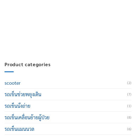
บริการหลังการขาย :
063-238-7858
สมัครงาน :
Click เพื่อกรอกข้อมูล
E-mail :
cruisemate-thailand@hotmail.com
Product categories
scooter
(2)
รถเข็นช่วยพยุงเดิน
(7)
รถเข็นนั่งถ่าย
(1)
รถเข็นเคลื่อนย้ายผู้ป่วย
(8)
รถเข็นแมนนวล
(6)