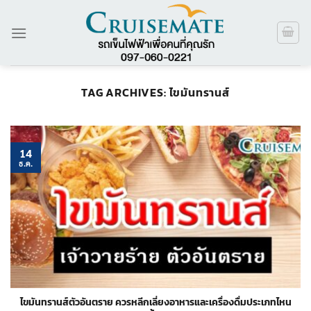
ข้าม
ไป
ยัง
เนื้อหา
TAG ARCHIVES:
ไขมันทรานส์
14
ธ.ค.
ไขมันทรานส์ตัวอันตราย ควรหลีกเลี่ยงอาหารและเครื่องดื่มประเภทไหน