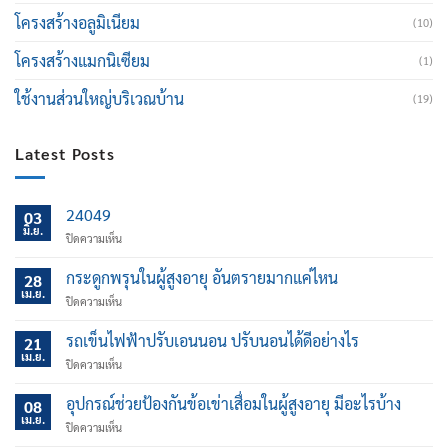
โครงสร้างอลูมิเนียม
(10)
โครงสร้างแมกนิเซียม
(1)
ใช้งานส่วนใหญ่บริเวณบ้าน
(19)
Latest Posts
24049
03
มิ.ย.
บน
ปิดความเห็น
กระดูกพรุนในผู้สูงอายุ อันตรายมากแค่ไหน
28
เม.ย.
บน
ปิดความเห็น
กระดูก
พรุน
รถเข็นไฟฟ้าปรับเอนนอน ปรับนอนได้ดีอย่างไร
21
ใน
เม.ย.
บน
ปิดความเห็น
ผู้
รถ
สูง
เข็น
อุปกรณ์ช่วยป้องกันข้อเข่าเสื่อมในผู้สูงอายุ มีอะไรบ้าง
อายุ
08
ไฟฟ้า
เม.ย.
อันตราย
บน
ปิดความเห็น
ปรับ
มาก
อุปกรณ์