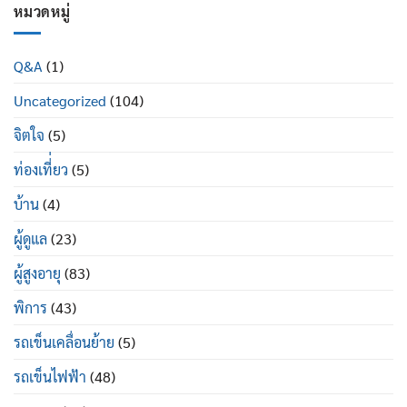
ดี
ผู้
หมวดหมู่
ใน
อย่างไร
ป่วย
ผู้
พระราม
สูง
2
อายุ
Q&A
(1)
ซื้อ
มี
ที่ไหน
อะไร
Uncategorized
(104)
ยี่ห้อ
บ้าง
ไหน
ดี
จิตใจ
(5)
ท่องเที่่ยว
(5)
บ้าน
(4)
ผู้ดูแล
(23)
ผู้สูงอายุ
(83)
พิการ
(43)
รถเข็นเคลื่อนย้าย
(5)
รถเข็นไฟฟ้า
(48)