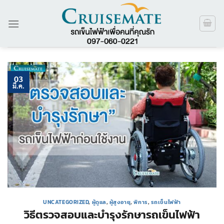
ข้าม
ไป
ยัง
เนื้อหา
03
มี.ค.
UNCATEGORIZED
,
ผู้ดูแล
,
ผู้สูงอายุ
,
พิการ
,
รถเข็นไฟฟ้า
วิธีตรวจสอบและบำรุงรักษารถเข็นไฟฟ้า