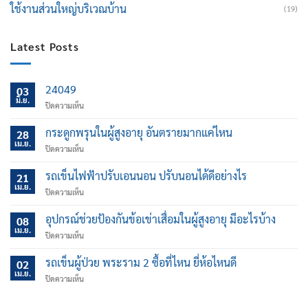
ใช้งานส่วนใหญ่บริเวณบ้าน
(19)
Latest Posts
24049
03
มิ.ย.
บน
ปิดความเห็น
กระดูกพรุนในผู้สูงอายุ อันตรายมากแค่ไหน
28
เม.ย.
บน
ปิดความเห็น
กระดูก
พรุน
รถเข็นไฟฟ้าปรับเอนนอน ปรับนอนได้ดีอย่างไร
21
ใน
เม.ย.
บน
ปิดความเห็น
ผู้
รถ
สูง
เข็น
อุปกรณ์ช่วยป้องกันข้อเข่าเสื่อมในผู้สูงอายุ มีอะไรบ้าง
อายุ
08
ไฟฟ้า
เม.ย.
อันตราย
บน
ปิดความเห็น
ปรับ
มาก
อุปกรณ์
เอน
แค่
ช่วย
รถเข็นผู้ป่วย พระราม 2 ซื้อที่ไหน ยี่ห้อไหนดี
นอน
02
ไหน
ป้องกัน
เม.ย.
ปรับ
บน
ปิดความเห็น
ข้อ
นอน
รถ
เข่า
ได้
เข็น
เสื่อม