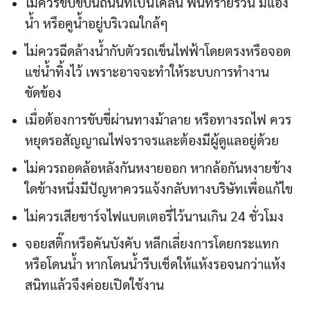
ไม่ควรขับขี่บนถนนที่เป็นโคลน พื้นทรายร่วน มีแอ่ง
น้ำ หรือคูน้ำอยู่บริเวณใกล้ๆ
ไม่ควรฉีดล้างน้ำกับตัวรถเข็นไฟฟ้าโดยตรงหรือจอด
แช่น้ำทิ้งไว้ เพราะอาจจะทำให้ระบบการทำงาน
ขัดข้อง
เมื่อต้องการขับขี่ผ่านทางม้าลาย หรือทางรถไฟ ควร
หยุดรอสัญญาณไฟจราจรและต้องมีผู้ดูแลอยู่ด้วย
ไม่ควรถอดล้อหลังกันหงายออก หากล้อกันหงายข้าง
ใดข้างหนึ่งมีปัญหาควรแจ้งกลับทางบริษัทเพื่อแก้ไข
ไม่ควรเสียชาร์จไฟแบตเตอรี่ไว้นานเกิน 24 ชั่วโมง
จอยสติ๊กหรือคันบังคับ หลีกเลี่ยงการโดยกระแทก
หรือโดนน้ำ หากโดนน้ำรีบเช็ดให้แห้งรอจนกว่าแห้ง
สนิทแล้วจึงค่อยเปิดใช้งาน