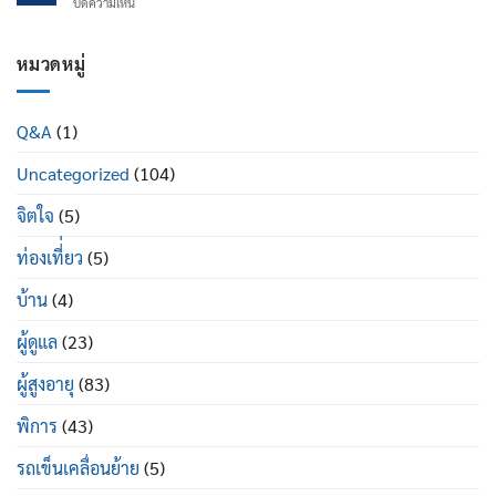
บน
ปิดความเห็น
ข้อ
นอน
รถ
เข่า
ได้
เข็น
เสื่อม
ดี
ผู้
หมวดหมู่
ใน
อย่างไร
ป่วย
ผู้
พระราม
สูง
2
อายุ
Q&A
(1)
ซื้อ
มี
ที่ไหน
อะไร
Uncategorized
(104)
ยี่ห้อ
บ้าง
ไหน
ดี
จิตใจ
(5)
ท่องเที่่ยว
(5)
บ้าน
(4)
ผู้ดูแล
(23)
ผู้สูงอายุ
(83)
พิการ
(43)
รถเข็นเคลื่อนย้าย
(5)