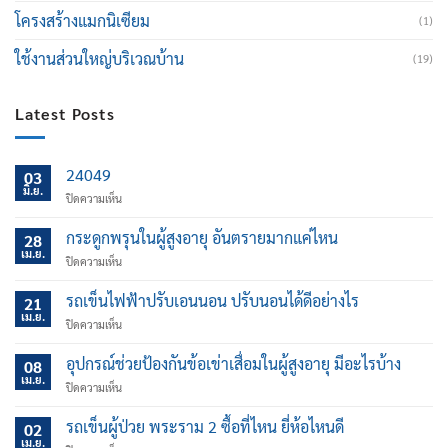
โครงสร้างแมกนิเซียม
(1)
ใช้งานส่วนใหญ่บริเวณบ้าน
(19)
Latest Posts
24049
03
มิ.ย.
บน
ปิดความเห็น
กระดูกพรุนในผู้สูงอายุ อันตรายมากแค่ไหน
28
เม.ย.
บน
ปิดความเห็น
กระดูก
พรุน
รถเข็นไฟฟ้าปรับเอนนอน ปรับนอนได้ดีอย่างไร
21
ใน
เม.ย.
บน
ปิดความเห็น
ผู้
รถ
สูง
เข็น
อุปกรณ์ช่วยป้องกันข้อเข่าเสื่อมในผู้สูงอายุ มีอะไรบ้าง
อายุ
08
ไฟฟ้า
เม.ย.
อันตราย
บน
ปิดความเห็น
ปรับ
มาก
อุปกรณ์
เอน
แค่
ช่วย
รถเข็นผู้ป่วย พระราม 2 ซื้อที่ไหน ยี่ห้อไหนดี
นอน
02
ไหน
ป้องกัน
เม.ย.
ปรับ