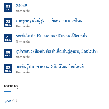
24049
03
มิ.ย.
บน
ปิดความเห็น
กระดูกพรุนในผู้สูงอายุ อันตรายมากแค่ไหน
28
เม.ย.
บน
ปิดความเห็น
กระดูก
พรุน
รถเข็นไฟฟ้าปรับเอนนอน ปรับนอนได้ดีอย่างไร
21
ใน
เม.ย.
บน
ปิดความเห็น
ผู้
รถ
สูง
เข็น
อุปกรณ์ช่วยป้องกันข้อเข่าเสื่อมในผู้สูงอายุ มีอะไรบ้าง
อายุ
08
ไฟฟ้า
เม.ย.
อันตราย
บน
ปิดความเห็น
ปรับ
มาก
อุปกรณ์
เอน
แค่
ช่วย
รถเข็นผู้ป่วย พระราม 2 ซื้อที่ไหน ยี่ห้อไหนดี
นอน
02
ไหน
ป้องกัน
เม.ย.
ปรับ
บน
ปิดความเห็น
ข้อ
นอน
รถ
เข่า
ได้
เข็น
เสื่อม
ดี
ผู้
หมวดหมู่
ใน
อย่างไร
ป่วย
ผู้
พระราม
สูง
2
อายุ
Q&A
(1)
ซื้อ
มี
ที่ไหน
อะไร