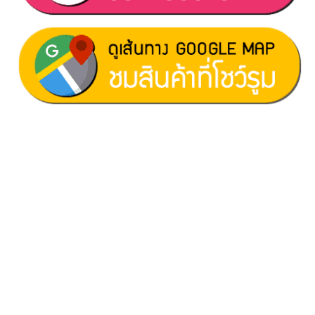
ฝ่ายขาย 1:
097-060-0221
ฝ่ายขาย 2:
080-081-0050
บริการหลังการขาย :
063-238-7858
สมัครงาน :
Click เพื่อกรอกข้อมูล
E-mail :
cruisemate-thailand@hotmail.com