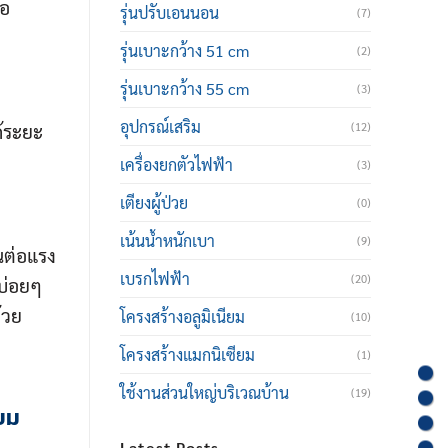
ือ
รุ่นปรับเอนนอน
(7)
รุ่นเบาะกว้าง 51 cm
(2)
รุ่นเบาะกว้าง 55 cm
(3)
อุปกรณ์เสริม
ด้ระยะ
(12)
เครื่องยกตัวไฟฟ้า
(3)
เตียงผู้ป่วย
(0)
เน้นน้ำหนักเบา
(9)
ทนต่อแรง
เบรกไฟฟ้า
(20)
ยบ่อยๆ
้วย
โครงสร้างอลูมิเนียม
(10)
โครงสร้างแมกนิเซียม
(1)
ใช้งานส่วนใหญ่บริเวณบ้าน
(19)
ยม
Latest Posts