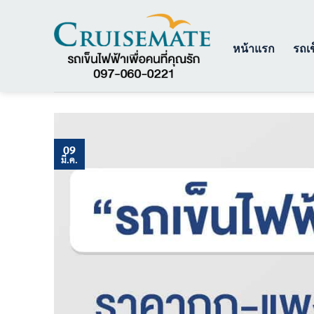
ข้าม
ไป
ยัง
หน้าแรก
รถเข
เนื้อหา
09
มี.ค.