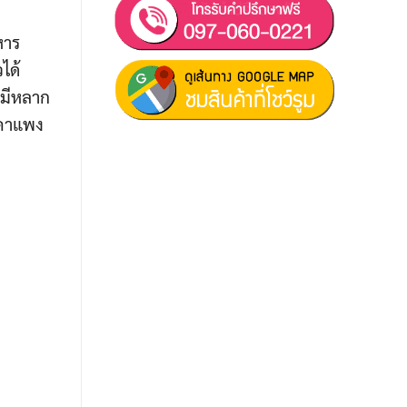
หาร
วได้
นมีหลาก
ราคาแพง
ฝ่ายขาย 1:
097-060-0221
ฝ่ายขาย 2:
080-081-0050
บริการหลังการขาย :
063-238-
7858
สมัครงาน :
Click เพื่อกรอกข้อมูล
E-mail :
cruisemate-
thailand@hotmail.com