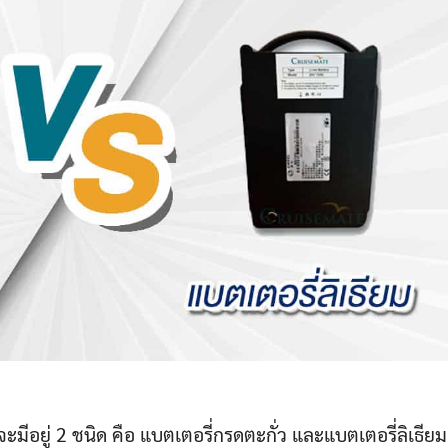
ู่ 2 ชนิด คือ แบตเตอรี่กรดตะกั่ว และแบตเตอรี่ลิเธียม