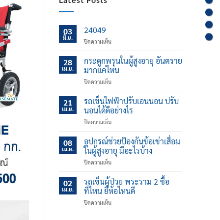
24049
03
มิ.ย.
บน
ปิดความเห็น
กระดูกพรุนในผู้สูงอายุ อันตราย
28
เม.ย.
มากแค่ไหน
บน
ปิดความเห็น
กระดูก
พรุน
รถเข็นไฟฟ้าปรับเอนนอน ปรับ
21
ใน
เม.ย.
นอนได้ดีอย่างไร
ผู้
บน
ปิดความเห็น
สูง
รถ
อายุ
เข็น
อุปกรณ์ช่วยป้องกันข้อเข่าเสื่อม
อันตราย
08
ไฟฟ้า
มาก
เม.ย.
ในผู้สูงอายุ มีอะไรบ้าง
ปรับ
แค่
บน
ปิดความเห็น
เอน
ไหน
อุปกรณ์
นอน
ช่วย
รถเข็นผู้ป่วย พระราม 2 ซื้อ
ปรับ
02
ป้องกัน
นอน
เม.ย.
ที่ไหน ยี่ห้อไหนดี
ข้อ
ได้
บน
ปิดความเห็น
เข่า
ดี
รถ
เสื่อม
อย่างไร
เข็น