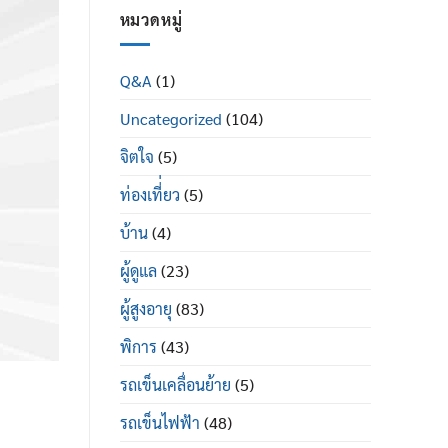
ใน
ผู้
หมวดหมู่
ผู้
ป่วย
สูง
พระราม
อายุ
2
มี
Q&A
(1)
ซื้อ
อะไร
ที่ไหน
บ้าง
Uncategorized
(104)
ยี่ห้อ
ไหน
ดี
จิตใจ
(5)
ท่องเที่่ยว
(5)
บ้าน
(4)
ผู้ดูแล
(23)
ผู้สูงอายุ
(83)
พิการ
(43)
รถเข็นเคลื่อนย้าย
(5)
รถเข็นไฟฟ้า
(48)