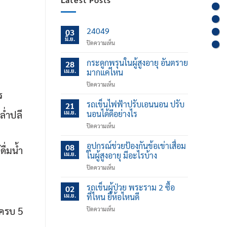
24049
03
มิ.ย.
บน
ปิดความเห็น
กระดูกพรุนในผู้สูงอายุ อันตราย
28
เม.ย.
มากแค่ไหน
บน
ปิดความเห็น
ร
กระดูก
พรุน
รถเข็นไฟฟ้าปรับเอนนอน ปรับ
21
ใน
ล่ำปลี
เม.ย.
นอนได้ดีอย่างไร
ผู้
บน
ปิดความเห็น
สูง
รถ
อายุ
เข็น
อุปกรณ์ช่วยป้องกันข้อเข่าเสื่อม
อันตราย
08
ื่มน้ำ
ไฟฟ้า
มาก
เม.ย.
ในผู้สูงอายุ มีอะไรบ้าง
ปรับ
แค่
บน
ปิดความเห็น
เอน
ไหน
อุปกรณ์
นอน
ช่วย
รถเข็นผู้ป่วย พระราม 2 ซื้อ
ปรับ
02
ป้องกัน
นอน
เม.ย.
ที่ไหน ยี่ห้อไหนดี
ข้อ
ได้
์ครบ 5
บน
ปิดความเห็น
เข่า
ดี
รถ
เสื่อม
อย่างไร
เข็น