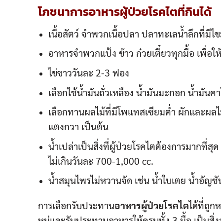
โภชนาการ
อาหารผู้ป่วยโรคไต
ที่กินได้
เนื้อสัตว์ จำพวกเนื้อปลา ปลาทะเลน้ำลึกที่มีไข
อาหารจำพวกแป้ง ข้าว ก๋วยเตี๋ยวทุกมื้อ เพื่อใ
ไข่ขาววันละ 2-3 ฟอง
เลือกใช้น้ำมันถั่วเหลือง น้ำมันมะกอก น้ำม
เลือกทานผลไม้ที่มีโพแทสเซียมต่ำ ผักและผลไม้ท
แตงกวา เป็นต้น
น้ำเปล่าเป็นสิ่งที่ผู้ป่วยโรคไตต้องการมากที่สุ
ไม่เกินวันละ 700-1,000 cc.
น้ำสมุนไพรไม่หวานจัด เช่น น้ำใบเตย น้ำอัญชัน
การเลือกรับประทาน
อาหารผู้ป่วยโรคไต
ได้ที่ถ
หมู่และรับประทานอาหารให้ครบทั้ง 3 มื้อ เป็นสิ่ง