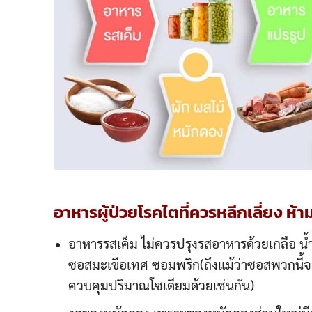
อาหารผู้ป่วยโรคไต
ที่ควรหลีกเลี่ยง ห้า
อาหารรสเค็ม ไม่ควรปรุงรสอาหารด้วยเกลือ น้ำ
ซอสมะเขือเทศ ซอมพริก(ถึงแม้ว่าซอสพวกนี้จะ
ควบคุมปริมาณโซเดียมด้วยเช่นกัน)