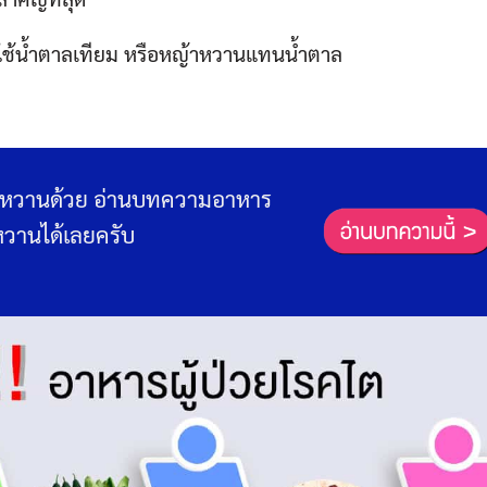
รใช้น้ำตาลเทียม หรือหญ้าหวานแทนน้ำตาล
เบาหวานด้วย อ่านบทความอาหาร
าหวานได้เลยครับ