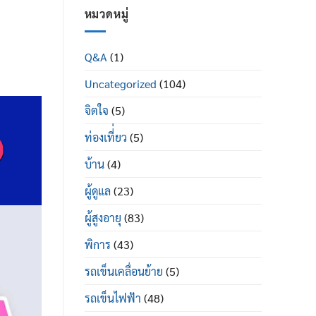
ใน
ผู้
หมวดหมู่
ผู้
ป่วย
สูง
พระราม
อายุ
2
มี
Q&A
(1)
ซื้อ
อะไร
ที่ไหน
บ้าง
Uncategorized
(104)
ยี่ห้อ
ไหน
ดี
จิตใจ
(5)
ท่องเที่่ยว
(5)
บ้าน
(4)
ผู้ดูแล
(23)
ผู้สูงอายุ
(83)
พิการ
(43)
รถเข็นเคลื่อนย้าย
(5)
รถเข็นไฟฟ้า
(48)